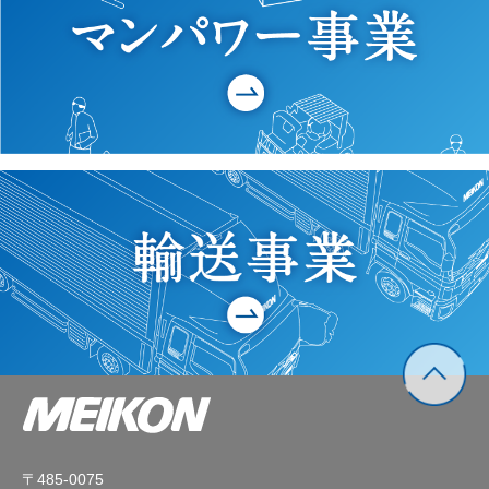
〒485-0075